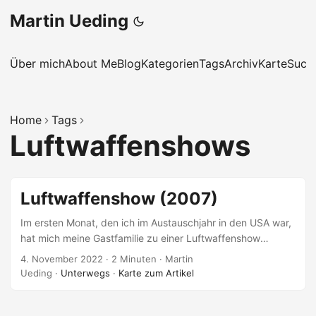
Martin Ueding
Über mich
About Me
Blog
Kategorien
Tags
Archiv
Karte
Such
Home
Tags
Luftwaffenshows
Luftwaffenshow (2007)
Im ersten Monat, den ich im Austauschjahr in den USA war,
hat mich meine Gastfamilie zu einer Luftwaffenshow
mitgenommen. Auf dem Hinweg war ich schon ganz
4. November 2022
·
2 Minuten
·
Martin
fasziniert von den riesigen Pick-Up-Trucks. Den hier hatte
Ueding
·
Unterwegs
·
Karte zum Artikel
ich an einer Tankstelle gesehen. So richtig riesiges Teil mit
fünf Sitzen und einer Tonne Zuladungskapazität.
Rückblickend denke ich mir, dass der ja noch nicht einmal