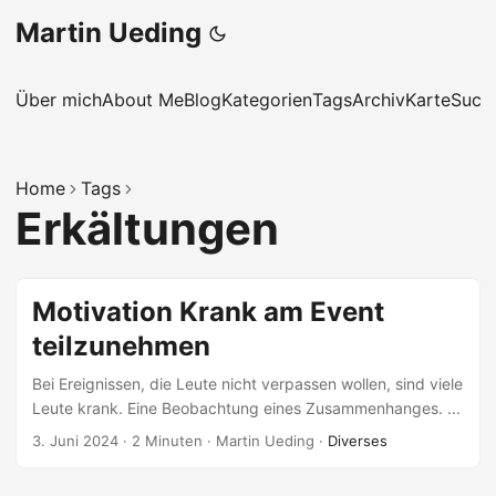
Martin Ueding
Über mich
About Me
Blog
Kategorien
Tags
Archiv
Karte
Such
Home
Tags
Erkältungen
Motivation Krank am Event
teilzunehmen
Bei Ereignissen, die Leute nicht verpassen wollen, sind viele
Leute krank. Eine Beobachtung eines Zusammenhanges. ...
3. Juni 2024
·
2 Minuten
·
Martin Ueding
·
Diverses