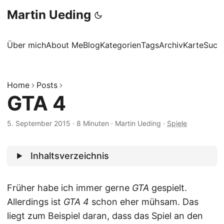
Martin Ueding
Über mich
About Me
Blog
Kategorien
Tags
Archiv
Karte
Such
Home
Posts
GTA 4
5. September 2015
·
8 Minuten
·
Martin Ueding
·
Spiele
Inhaltsverzeichnis
Früher habe ich immer gerne
GTA
gespielt.
Allerdings ist
GTA 4
schon eher mühsam. Das
liegt zum Beispiel daran, dass das Spiel an den